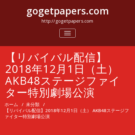
コ
gogetpapers.com
ン
テ
ン
http://gogetpapers.com
ツ
へ
ナ
ビ
ス
ゲ
キ
ー
ッ
【リバイバル配信】
シ
プ
ョ
ン
2018年12月1日（土）
を
切
AKB48ステージファイ
り
替
ター特別劇場公演
え
ホーム
/
未分類
/
【リバイバル配信】2018年12月1日（土） AKB48ステージフ
ァイター特別劇場公演