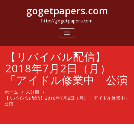
コ
gogetpapers.com
ン
テ
ン
http://gogetpapers.com
ツ
へ
ナ
ビ
ス
ゲ
キ
ー
ッ
【リバイバル配信】
シ
プ
ョ
ン
2018年7月2日（月）
を
切
「アイドル修業中」公演
り
替
え
ホーム
/
未分類
/
【リバイバル配信】2018年7月2日（月） 「アイドル修業中」
公演