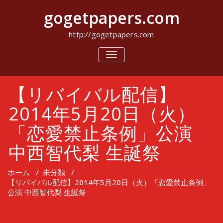
コ
gogetpapers.com
ン
テ
ン
http://gogetpapers.com
ツ
へ
ナ
ビ
ス
ゲ
キ
ー
ッ
【リバイバル配信】
シ
プ
ョ
ン
2014年5月20日（火）
を
切
「恋愛禁止条例」公演
り
替
中西智代梨 生誕祭
え
ホーム
/
未分類
/
【リバイバル配信】2014年5月20日（火）「恋愛禁止条例」
公演 中西智代梨 生誕祭