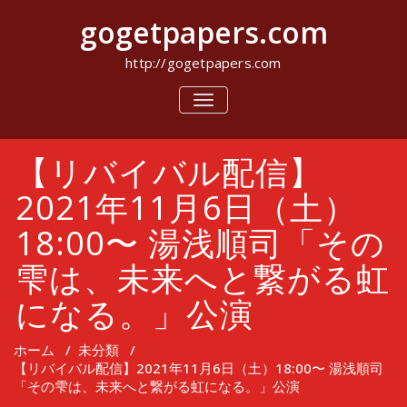
コ
gogetpapers.com
ン
テ
ン
http://gogetpapers.com
ツ
へ
ナ
ビ
ス
ゲ
キ
ー
ッ
【リバイバル配信】
シ
プ
ョ
ン
2021年11月6日（土）
を
切
18:00〜 湯浅順司「その
り
替
雫は、未来へと繋がる虹
え
になる。」公演
ホーム
/
未分類
/
【リバイバル配信】2021年11月6日（土）18:00〜 湯浅順司
「その雫は、未来へと繋がる虹になる。」公演