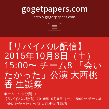
コ
gogetpapers.com
ン
テ
ン
http://gogetpapers.com
ツ
へ
ナ
ビ
ス
ゲ
キ
ー
ッ
【リバイバル配信】
シ
プ
ョ
ン
2016年10月8日（土）
を
切
15:00〜 チーム8 「会い
り
替
たかった」公演 大西桃
え
香 生誕祭
ホーム
/
未分類
/
【リバイバル配信】2016年10月8日（土）15:00〜 チーム8
「会いたかった」公演 大西桃香 生誕祭