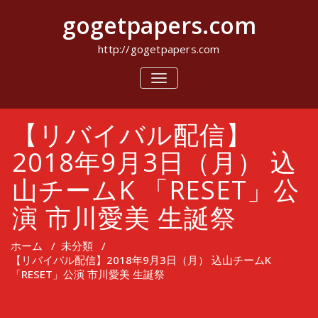
コ
gogetpapers.com
ン
テ
ン
http://gogetpapers.com
ツ
へ
ナ
ビ
ス
ゲ
キ
ー
ッ
【リバイバル配信】
シ
プ
ョ
ン
2018年9月3日（月） 込
を
切
山チームK 「RESET」公
り
替
演 市川愛美 生誕祭
え
ホーム
/
未分類
/
【リバイバル配信】2018年9月3日（月） 込山チームK
「RESET」公演 市川愛美 生誕祭