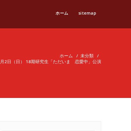
ホーム
sitemap
ホーム
/
未分類
/
7月2日（日） 18期研究生「ただいま 恋愛中」公演