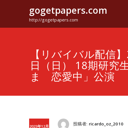
コ
gogetpapers.com
ン
テ
ン
http://gogetpapers.com
ツ
へ
ス
キ
ッ
【リバイバル配信】2
プ
日（日） 18期研究
ま 恋愛中」公演
投稿者:
ricardo_oz_2010
2023年12月