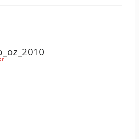
o_oz_2010
or