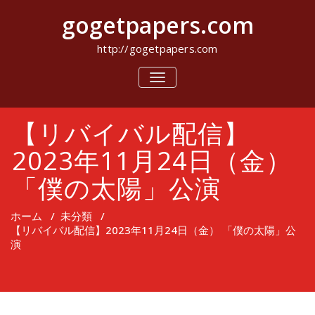
コ
gogetpapers.com
ン
テ
ン
http://gogetpapers.com
ツ
へ
ナ
ビ
ス
ゲ
キ
ー
ッ
【リバイバル配信】
シ
プ
ョ
ン
2023年11月24日（金）
を
切
「僕の太陽」公演
り
替
え
ホーム
/
未分類
/
【リバイバル配信】2023年11月24日（金） 「僕の太陽」公
演