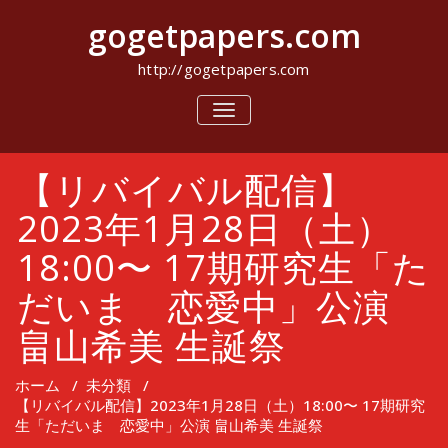
コ
gogetpapers.com
ン
テ
ン
http://gogetpapers.com
ツ
へ
ナ
ビ
ス
ゲ
キ
ー
ッ
【リバイバル配信】
シ
プ
ョ
ン
2023年1月28日（土）
を
切
18:00〜 17期研究生「た
り
替
だいま 恋愛中」公演
え
畠山希美 生誕祭
ホーム
/
未分類
/
【リバイバル配信】2023年1月28日（土）18:00〜 17期研究
生「ただいま 恋愛中」公演 畠山希美 生誕祭