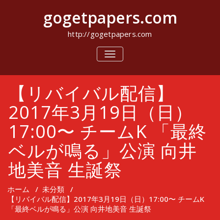
コ
gogetpapers.com
ン
テ
ン
http://gogetpapers.com
ツ
へ
ナ
ビ
ス
ゲ
キ
ー
ッ
【リバイバル配信】
シ
プ
ョ
ン
2017年3月19日（日）
を
切
17:00〜 チームK 「最終
り
替
ベルが鳴る」公演 向井
え
地美音 生誕祭
ホーム
/
未分類
/
【リバイバル配信】2017年3月19日（日）17:00〜 チームK
「最終ベルが鳴る」公演 向井地美音 生誕祭