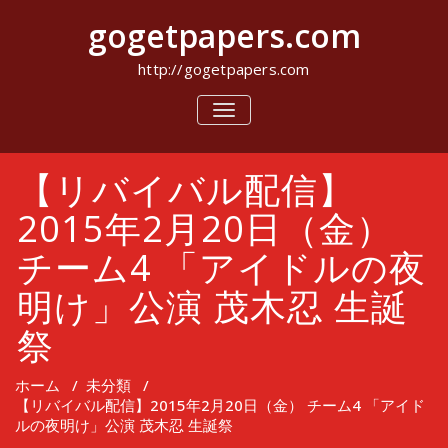
コ
gogetpapers.com
ン
テ
ン
http://gogetpapers.com
ツ
へ
ナ
ビ
ス
ゲ
キ
ー
ッ
【リバイバル配信】
シ
プ
ョ
ン
2015年2月20日（金）
を
切
チーム4 「アイドルの夜
り
替
明け」公演 茂木忍 生誕
え
祭
ホーム
/
未分類
/
【リバイバル配信】2015年2月20日（金） チーム4 「アイド
ルの夜明け」公演 茂木忍 生誕祭