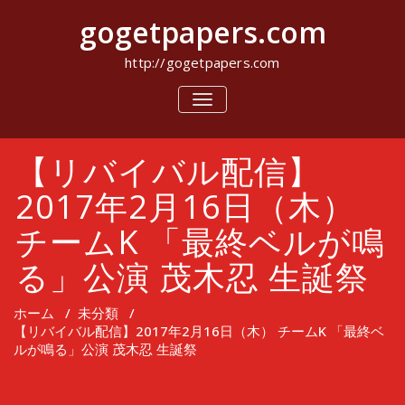
コ
gogetpapers.com
ン
テ
ン
http://gogetpapers.com
ツ
へ
ナ
ビ
ス
ゲ
キ
ー
ッ
【リバイバル配信】
シ
プ
ョ
ン
2017年2月16日（木）
を
切
チームK 「最終ベルが鳴
り
替
る」公演 茂木忍 生誕祭
え
ホーム
/
未分類
/
【リバイバル配信】2017年2月16日（木） チームK 「最終ベ
ルが鳴る」公演 茂木忍 生誕祭