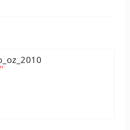
o_oz_2010
or