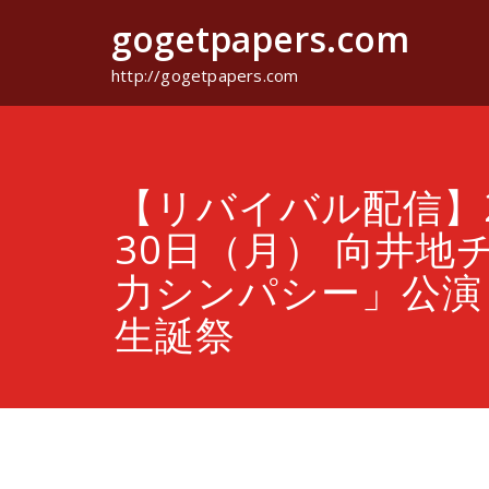
コ
gogetpapers.com
ン
テ
ン
http://gogetpapers.com
ツ
へ
ス
キ
ッ
【リバイバル配信】2
プ
30日（月） 向井地
力シンパシー」公演
生誕祭