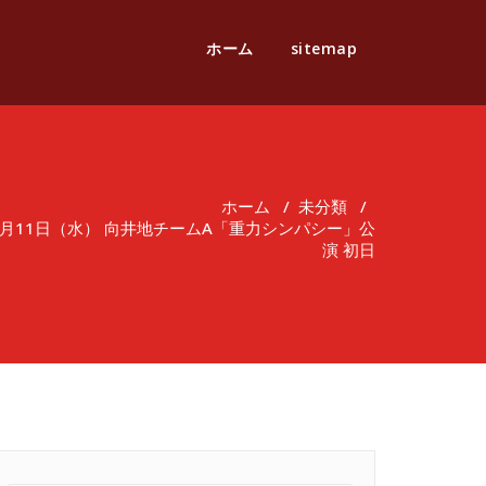
ホーム
sitemap
ホーム
/
未分類
/
5月11日（水） 向井地チームA「重力シンパシー」公
演 初日