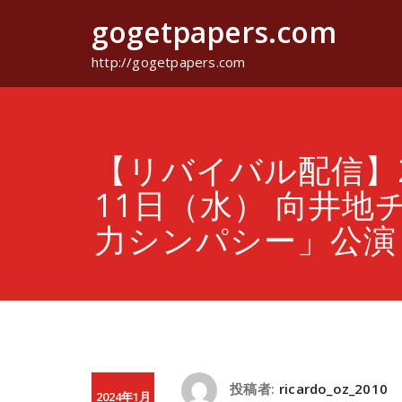
コ
gogetpapers.com
ン
テ
ン
http://gogetpapers.com
ツ
へ
ス
キ
ッ
【リバイバル配信】2
プ
11日（水） 向井地
力シンパシー」公演
投稿者:
ricardo_oz_2010
2024年1月