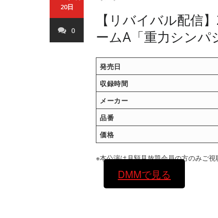
20日
【リバイバル配信】2
0
ームA「重力シンパ
発売日
収録時間
メーカー
品番
価格
※本公演は月額見放題会員の方のみご視
DMMで見る