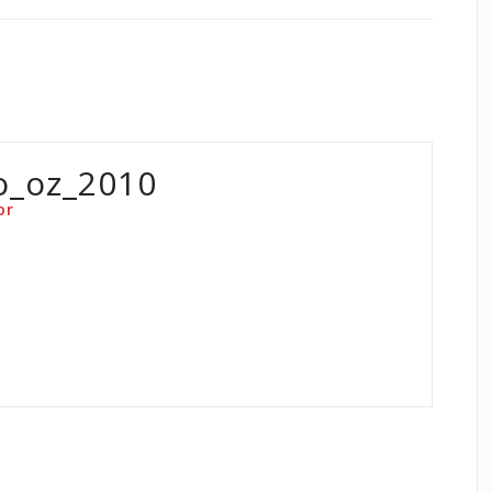
o_oz_2010
or