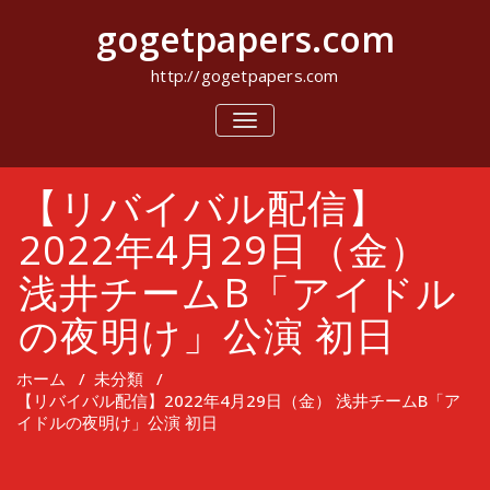
コ
gogetpapers.com
ン
テ
ン
http://gogetpapers.com
ツ
へ
ナ
ビ
ス
ゲ
キ
ー
ッ
【リバイバル配信】
シ
プ
ョ
ン
2022年4月29日（金）
を
切
浅井チームB「アイドル
り
替
の夜明け」公演 初日
え
ホーム
/
未分類
/
【リバイバル配信】2022年4月29日（金） 浅井チームB「ア
イドルの夜明け」公演 初日