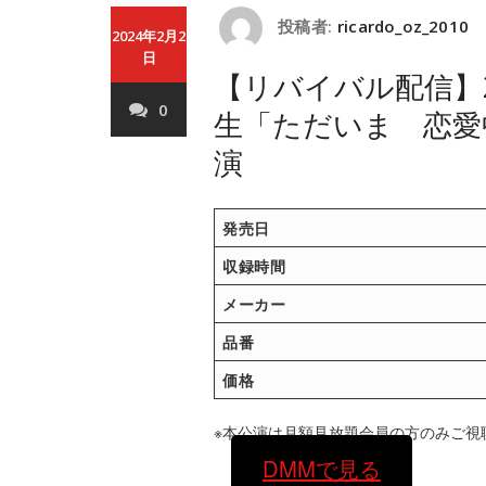
投稿者:
ricardo_oz_2010
2024年2月2
日
【リバイバル配信】20
0
生「ただいま 恋愛
演
発売日
収録時間
メーカー
品番
価格
※本公演は月額見放題会員の方のみご視
DMMで見る