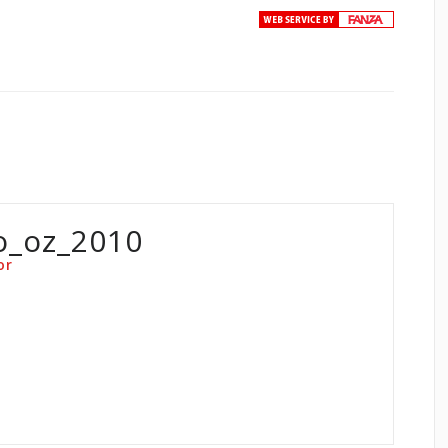
o_oz_2010
or