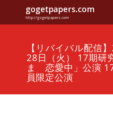
コ
gogetpapers.com
ン
テ
ン
http://gogetpapers.com
ツ
へ
ス
キ
ッ
【リバイバル配信】2
プ
28日（火） 17期
ま 恋愛中」公演 1
員限定公演