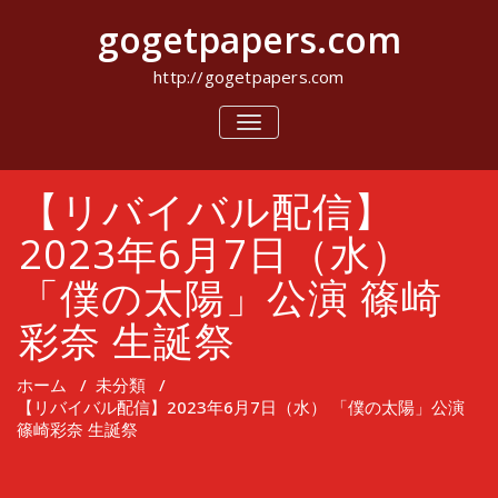
コ
gogetpapers.com
ン
テ
ン
http://gogetpapers.com
ツ
へ
ナ
ビ
ス
ゲ
キ
ー
ッ
【リバイバル配信】
シ
プ
ョ
ン
2023年6月7日（水）
を
切
「僕の太陽」公演 篠崎
り
替
彩奈 生誕祭
え
ホーム
/
未分類
/
【リバイバル配信】2023年6月7日（水） 「僕の太陽」公演
篠崎彩奈 生誕祭