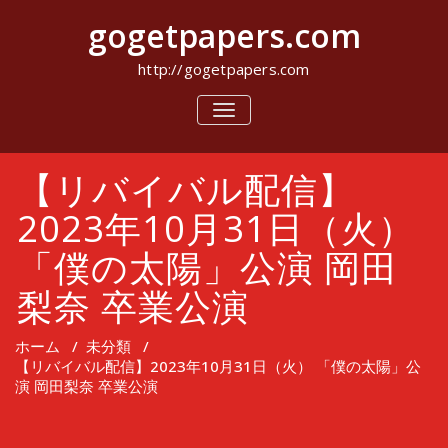
コ
gogetpapers.com
ン
テ
ン
http://gogetpapers.com
ツ
へ
ナ
ビ
ス
ゲ
キ
ー
ッ
【リバイバル配信】
シ
プ
ョ
ン
2023年10月31日（火）
を
切
「僕の太陽」公演 岡田
り
替
梨奈 卒業公演
え
ホーム
/
未分類
/
【リバイバル配信】2023年10月31日（火） 「僕の太陽」公
演 岡田梨奈 卒業公演