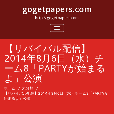
コ
gogetpapers.com
ン
テ
ン
http://gogetpapers.com
ツ
へ
ナ
ビ
ス
ゲ
キ
ー
ッ
【リバイバル配信】
シ
プ
ョ
ン
2014年8月6日（水）チ
を
切
ーム8「PARTYが始まる
り
替
よ」公演
え
ホーム
/
未分類
/
【リバイバル配信】2014年8月6日（水）チーム8「PARTYが
始まるよ」公演