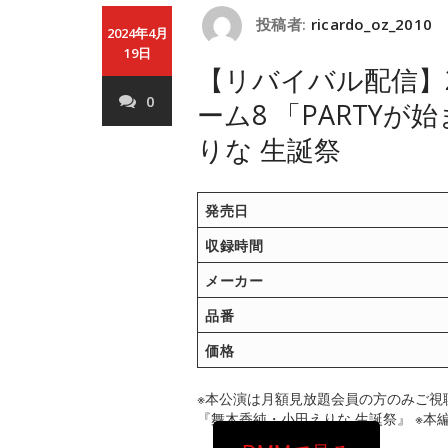
投稿者:
ricardo_oz_2010
2024年4月
19日
【リバイバル配信】20
0
ーム8 「PARTY
りな 生誕祭
発売日
収録時間
メーカー
品番
価格
※本公演は月額見放題会員の方のみご視
『舞木香純・小田えりな 生誕祭』 ※