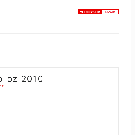
o_oz_2010
or