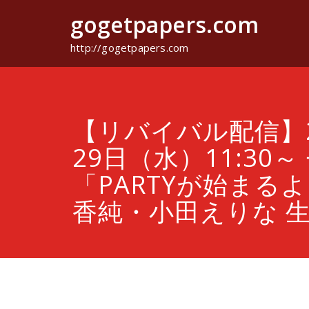
コ
gogetpapers.com
ン
テ
ン
http://gogetpapers.com
ツ
へ
ス
キ
ッ
【リバイバル配信】2
プ
29日（水）11:30～
「PARTYが始まる
香純・小田えりな 