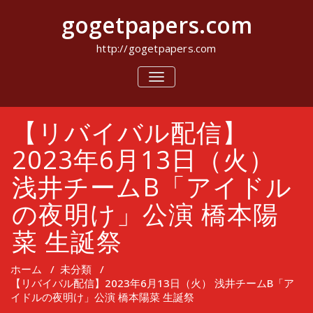
コ
gogetpapers.com
ン
テ
ン
http://gogetpapers.com
ツ
へ
ナ
ビ
ス
ゲ
キ
ー
ッ
【リバイバル配信】
シ
プ
ョ
ン
2023年6月13日（火）
を
切
浅井チームB「アイドル
り
替
の夜明け」公演 橋本陽
え
菜 生誕祭
ホーム
/
未分類
/
【リバイバル配信】2023年6月13日（火） 浅井チームB「ア
イドルの夜明け」公演 橋本陽菜 生誕祭