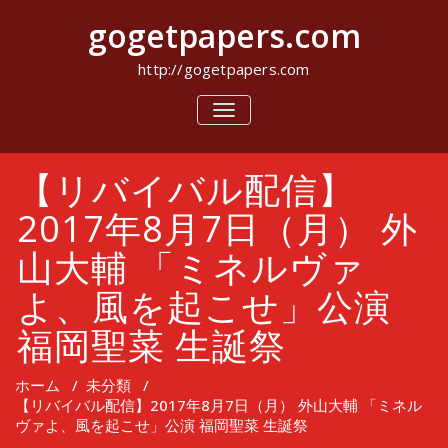
コ
gogetpapers.com
ン
テ
ン
http://gogetpapers.com
ツ
へ
ナ
ビ
ス
ゲ
キ
ー
ッ
【リバイバル配信】
シ
プ
ョ
ン
2017年8月7日（月） 外
を
切
山大輔 「ミネルヴァ
り
替
よ、風を起こせ」公演
え
福岡聖菜 生誕祭
ホーム
/
未分類
/
【リバイバル配信】2017年8月7日（月） 外山大輔 「ミネル
ヴァよ、風を起こせ」公演 福岡聖菜 生誕祭