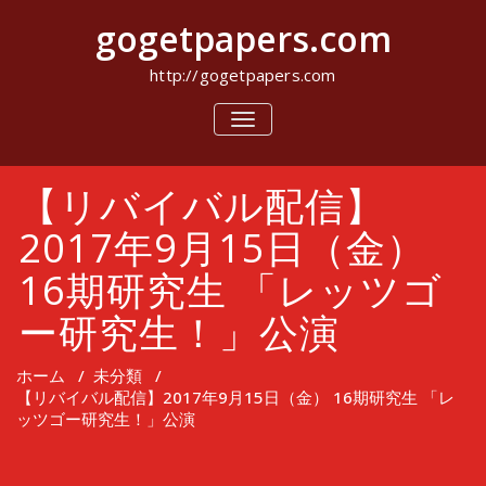
コ
gogetpapers.com
ン
テ
ン
http://gogetpapers.com
ツ
へ
ナ
ビ
ス
ゲ
キ
ー
ッ
【リバイバル配信】
シ
プ
ョ
ン
2017年9月15日（金）
を
切
16期研究生 「レッツゴ
り
替
ー研究生！」公演
え
ホーム
/
未分類
/
【リバイバル配信】2017年9月15日（金） 16期研究生 「レ
ッツゴー研究生！」公演