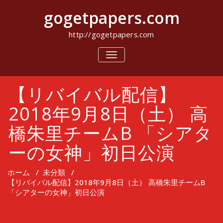
コ
gogetpapers.com
ン
テ
ン
http://gogetpapers.com
ツ
へ
ナ
ビ
ス
ゲ
キ
ー
ッ
【リバイバル配信】
シ
プ
ョ
ン
2018年9月8日（土） 高
を
切
橋朱里チームB 「シアタ
り
替
ーの女神」初日公演
え
ホーム
/
未分類
/
【リバイバル配信】2018年9月8日（土） 高橋朱里チームB
「シアターの女神」初日公演