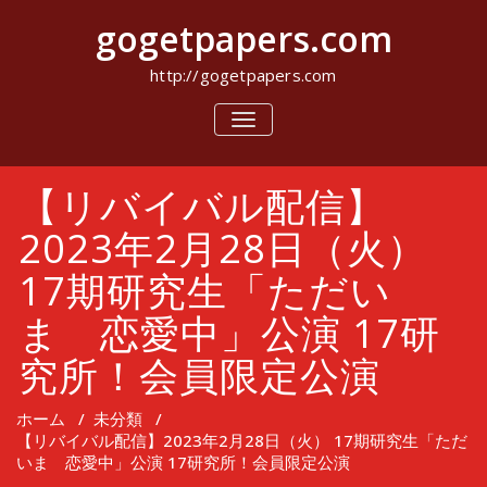
コ
gogetpapers.com
ン
テ
ン
http://gogetpapers.com
ツ
へ
ナ
ビ
ス
ゲ
キ
ー
ッ
【リバイバル配信】
シ
プ
ョ
ン
2023年2月28日（火）
を
切
17期研究生「ただい
り
替
ま 恋愛中」公演 17研
え
究所！会員限定公演
ホーム
/
未分類
/
【リバイバル配信】2023年2月28日（火） 17期研究生「ただ
いま 恋愛中」公演 17研究所！会員限定公演