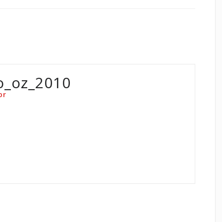
o_oz_2010
or