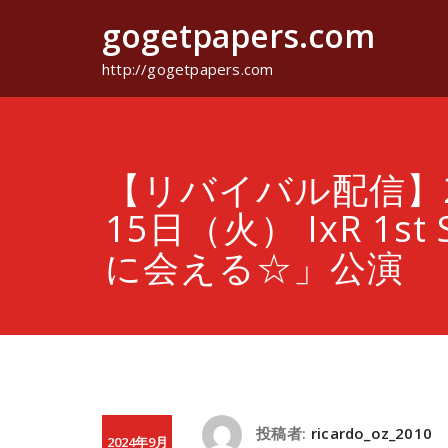
コ
gogetpapers.com
ン
テ
ン
http://gogetpapers.com
ツ
へ
ス
キ
ッ
【リバイバル配信】2
プ
15日（火） IxR 1st S
に会える☆」公演
投稿者:
ricardo_oz_2010
2024年9月