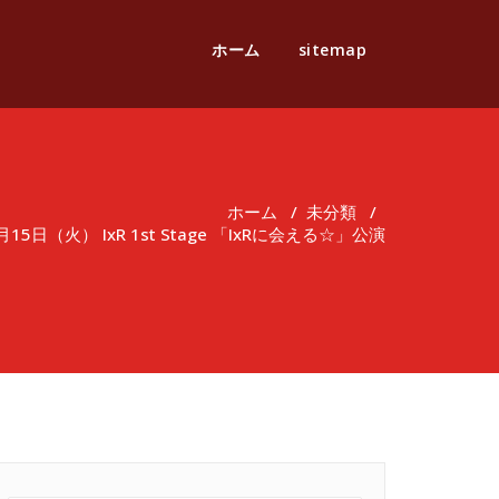
ホーム
sitemap
ホーム
/
未分類
/
5日（火） IxR 1st Stage 「IxRに会える☆」公演