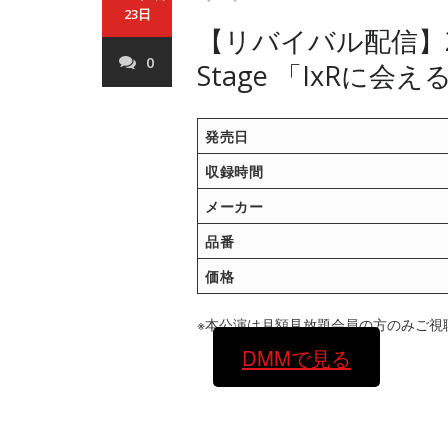
23日
【リバイバル配信】202
0
Stage 「IxRに会
発売日
収録時間
メーカー
品番
価格
※本公演は月額見放題会員の方のみご視
DMMで見る