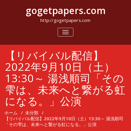
コ
gogetpapers.com
ン
テ
ン
http://gogetpapers.com
ツ
へ
ナ
ビ
ス
ゲ
キ
ー
ッ
【リバイバル配信】
シ
プ
ョ
ン
2022年9月10日（土）
を
切
13:30～ 湯浅順司「その
り
替
雫は、未来へと繋がる虹
え
になる。」公演
ホーム
/
未分類
/
【リバイバル配信】2022年9月10日（土）13:30～ 湯浅順司
「その雫は、未来へと繋がる虹になる。」公演