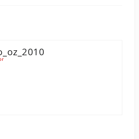
o_oz_2010
or