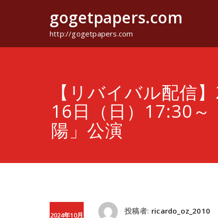
コ
gogetpapers.com
ン
テ
ン
http://gogetpapers.com
ツ
へ
ス
キ
ッ
【リバイバル配信】2
プ
16日（日）17:30
陽」公演
投稿者:
ricardo_oz_2010
2024年10月