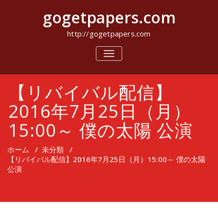
コ
gogetpapers.com
ン
テ
ン
http://gogetpapers.com
ツ
へ
ナ
ビ
ス
ゲ
キ
ー
ッ
【リバイバル配信】
シ
プ
ョ
ン
2016年7月25日（月）
を
切
15:00～ 僕の太陽 公演
り
替
え
ホーム
/
未分類
/
【リバイバル配信】2016年7月25日（月）15:00～ 僕の太陽
公演