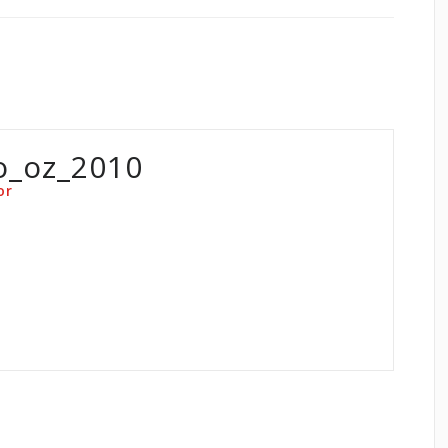
o_oz_2010
or