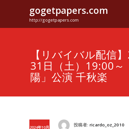
コ
gogetpapers.com
ン
テ
ン
http://gogetpapers.com
ツ
へ
ス
キ
ッ
【リバイバル配信】2
プ
31日（土）19:00
陽」公演 千秋楽
投稿者:
ricardo_oz_2010
2024年10月