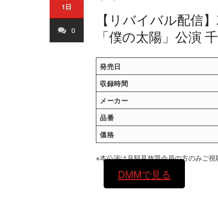
1日
【リバイバル配信】20
0
「僕の太陽」公演 
発売日
収録時間
メーカー
品番
価格
※本公演は月額見放題会員の方のみご視
DMMで見る