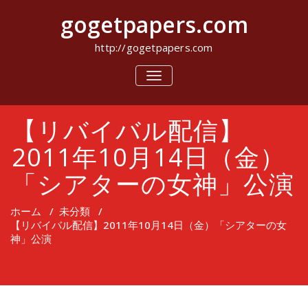
コ
gogetpapers.com
ン
テ
ン
http://gogetpapers.com
ツ
へ
ナ
ビ
ス
ゲ
キ
ー
ッ
【リバイバル配信】
シ
プ
ョ
ン
2011年10月14日（金）
を
切
「シアターの女神」公演
り
替
え
ホーム
/
未分類
/
【リバイバル配信】2011年10月14日（金）「シアターの女
神」公演