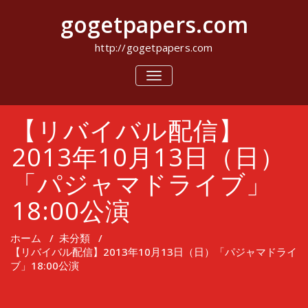
コ
gogetpapers.com
ン
テ
ン
http://gogetpapers.com
ツ
へ
ナ
ビ
ス
ゲ
キ
ー
ッ
【リバイバル配信】
シ
プ
ョ
ン
2013年10月13日（日）
を
切
「パジャマドライブ」
り
替
18:00公演
え
ホーム
/
未分類
/
【リバイバル配信】2013年10月13日（日）「パジャマドライ
ブ」18:00公演