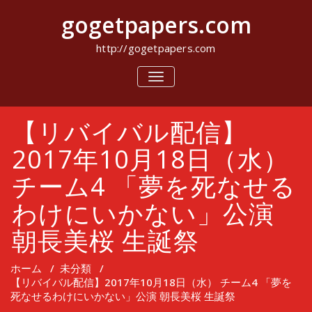
コ
gogetpapers.com
ン
テ
ン
http://gogetpapers.com
ツ
へ
ナ
ビ
ス
ゲ
キ
ー
ッ
【リバイバル配信】
シ
プ
ョ
ン
2017年10月18日（水）
を
切
チーム4 「夢を死なせる
り
替
わけにいかない」公演
え
朝長美桜 生誕祭
ホーム
/
未分類
/
【リバイバル配信】2017年10月18日（水） チーム4 「夢を
死なせるわけにいかない」公演 朝長美桜 生誕祭