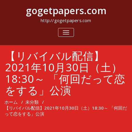
コ
gogetpapers.com
ン
テ
ン
http://gogetpapers.com
ツ
へ
ナ
ビ
ス
ゲ
キ
ー
ッ
【リバイバル配信】
シ
プ
ョ
ン
2021年10月30日（土）
を
切
18:30～ 「何回だって恋
り
替
をする」公演
え
ホーム
/
未分類
/
【リバイバル配信】2021年10月30日（土）18:30～ 「何回だ
って恋をする」公演