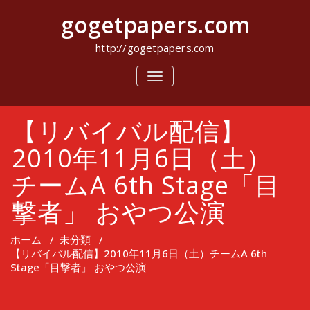
コ
gogetpapers.com
ン
テ
ン
http://gogetpapers.com
ツ
へ
ナ
ビ
ス
ゲ
キ
ー
ッ
【リバイバル配信】
シ
プ
ョ
ン
2010年11月6日（土）
を
切
チームA 6th Stage「目
り
替
撃者」 おやつ公演
え
ホーム
/
未分類
/
【リバイバル配信】2010年11月6日（土）チームA 6th
Stage「目撃者」 おやつ公演