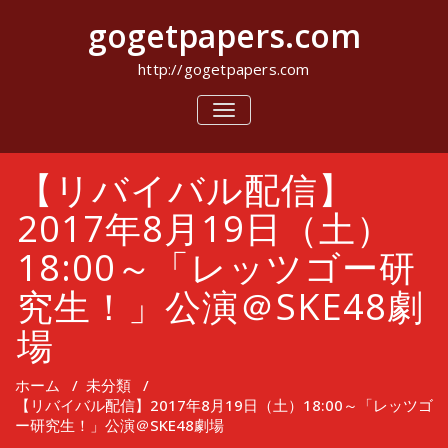
コ
gogetpapers.com
ン
テ
ン
http://gogetpapers.com
ツ
へ
ナ
ビ
ス
ゲ
キ
ー
ッ
【リバイバル配信】
シ
プ
ョ
ン
2017年8月19日（土）
を
切
18:00～「レッツゴー研
り
替
究生！」公演＠SKE48劇
え
場
ホーム
/
未分類
/
【リバイバル配信】2017年8月19日（土）18:00～「レッツゴ
ー研究生！」公演＠SKE48劇場