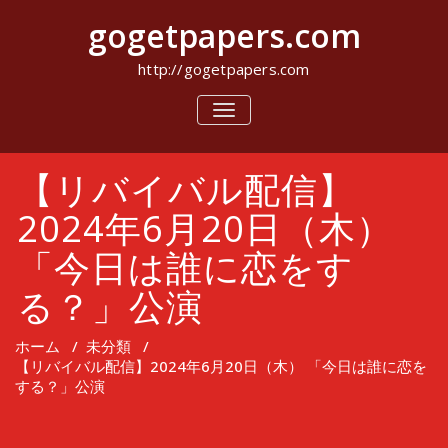
コ
gogetpapers.com
ン
テ
ン
http://gogetpapers.com
ツ
へ
ナ
ビ
ス
ゲ
キ
ー
ッ
【リバイバル配信】
シ
プ
ョ
ン
2024年6月20日（木）
を
切
「今日は誰に恋をす
り
替
る？」公演
え
ホーム
/
未分類
/
【リバイバル配信】2024年6月20日（木） 「今日は誰に恋を
する？」公演