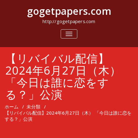
コ
gogetpapers.com
ン
テ
ン
http://gogetpapers.com
ツ
へ
ナ
ビ
ス
ゲ
キ
ー
ッ
【リバイバル配信】
シ
プ
ョ
ン
2024年6月27日（木）
を
切
「今日は誰に恋をす
り
替
る？」公演
え
ホーム
/
未分類
/
【リバイバル配信】2024年6月27日（木） 「今日は誰に恋を
する？」公演