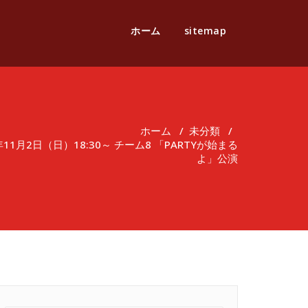
ホーム
sitemap
ホーム
/
未分類
/
1月2日（日）18:30～ チーム8 「PARTYが始まる
よ」公演