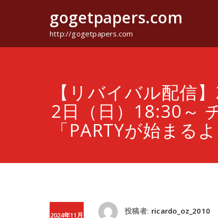
コ
gogetpapers.com
ン
テ
ン
http://gogetpapers.com
ツ
へ
ス
キ
ッ
【リバイバル配信】2
プ
2日（日）18:30～ 
「PARTYが始まる
投稿者:
ricardo_oz_2010
2024年11月