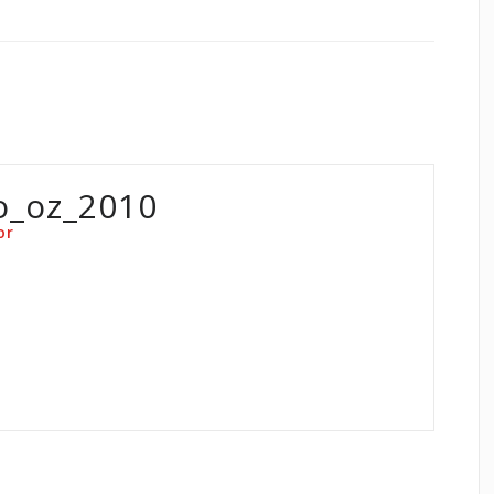
o_oz_2010
or