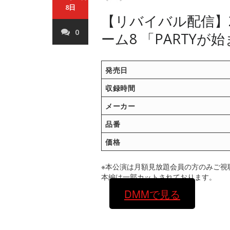
8日
【リバイバル配信】20
0
ーム8 「PARTYが
発売日
収録時間
メーカー
品番
価格
※本公演は月額見放題会員の方のみご視聴
本編は一部カットされております。
DMMで見る