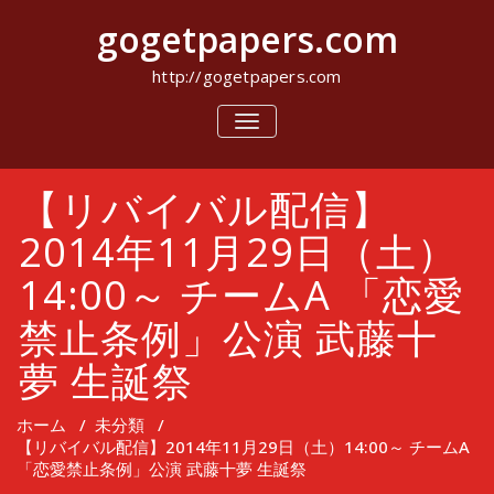
コ
gogetpapers.com
ン
テ
ン
http://gogetpapers.com
ツ
へ
ナ
ビ
ス
ゲ
キ
ー
ッ
【リバイバル配信】
シ
プ
ョ
ン
2014年11月29日（土）
を
切
14:00～ チームA 「恋愛
り
替
禁止条例」公演 武藤十
え
夢 生誕祭
ホーム
/
未分類
/
【リバイバル配信】2014年11月29日（土）14:00～ チームA
「恋愛禁止条例」公演 武藤十夢 生誕祭