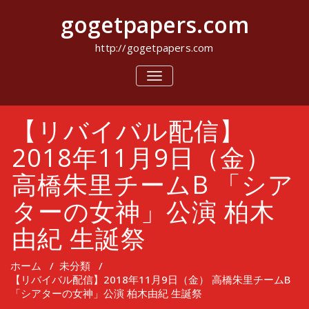
コ
gogetpapers.com
ン
テ
ン
http://gogetpapers.com
ツ
へ
ナ
ビ
ス
ゲ
キ
ー
ッ
【リバイバル配信】
シ
プ
ョ
ン
2018年11月9日（金）
を
切
高橋朱里チームB 「シア
り
替
ターの女神」公演 柏木
え
由紀 生誕祭
ホーム
/
未分類
/
【リバイバル配信】2018年11月9日（金） 高橋朱里チームB
「シアターの女神」公演 柏木由紀 生誕祭