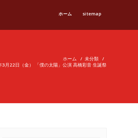
ホーム
sitemap
ホーム
/
未分類
/
年3月22日（金） 「僕の太陽」公演 高橋彩音 生誕祭