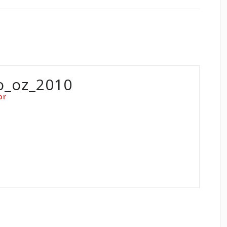
o_oz_2010
or