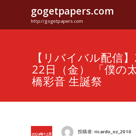
コ
gogetpapers.com
ン
テ
ン
http://gogetpapers.com
ツ
へ
ス
キ
ッ
【リバイバル配信】2
プ
22日（金） 「僕の
橋彩音 生誕祭
投稿者:
ricardo_oz_2010
2024年12月