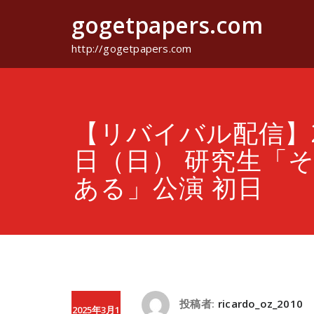
コ
gogetpapers.com
ン
テ
ン
http://gogetpapers.com
ツ
へ
ス
キ
ッ
【リバイバル配信】2
プ
日（日） 研究生「
ある」公演 初日
投稿者:
ricardo_oz_2010
2025年3月1