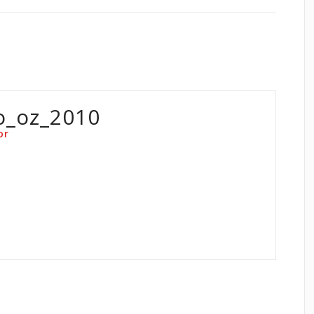
o_oz_2010
or