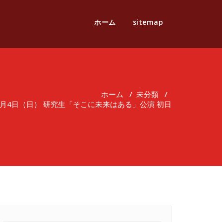
ホーム
sitemap
ホーム
/
未分類
/
2月4日（日） 研究生「そこに未来はある」公演 初日