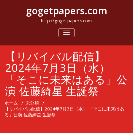
コ
gogetpapers.com
ン
テ
ン
http://gogetpapers.com
ツ
へ
ナ
ビ
ス
ゲ
キ
ー
ッ
【リバイバル配信】
シ
プ
ョ
ン
2024年7月3日（水）
を
切
「そこに未来はある」公
り
替
演 佐藤綺星 生誕祭
え
ホーム
/
未分類
/
【リバイバル配信】2024年7月3日（水） 「そこに未来はあ
る」公演 佐藤綺星 生誕祭