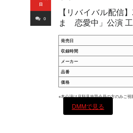
日
【リバイバル配信】2
0
ま 恋愛中」公演 工
発売日
収録時間
メーカー
品番
価格
※本公演は月額見放題会員の方のみご視
DMMで見る