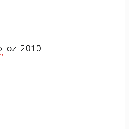
o_oz_2010
or