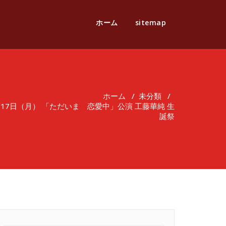
ホーム
sitemap
ホーム
/
未分類
/
月17日（月） 「ただいま 恋愛中」公演 工藤華純 生
誕祭