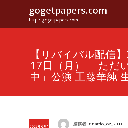
コ
gogetpapers.com
ン
テ
ン
http://gogetpapers.com
ツ
へ
ス
キ
ッ
【リバイバル配信】2
プ
17日（月） 「ただ
中」公演 工藤華純 
投稿者:
ricardo_oz_2010
2025年6月1