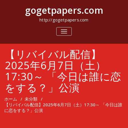
コ
gogetpapers.com
ン
テ
ン
http://gogetpapers.com
ツ
へ
ナ
ビ
ス
ゲ
キ
ー
ッ
【リバイバル配信】
シ
プ
ョ
ン
2025年6月7日（土）
を
切
17:30～ 「今日は誰に恋
り
替
をする？」公演
え
ホーム
/
未分類
/
【リバイバル配信】2025年6月7日（土）17:30～ 「今日は誰
に恋をする？」公演