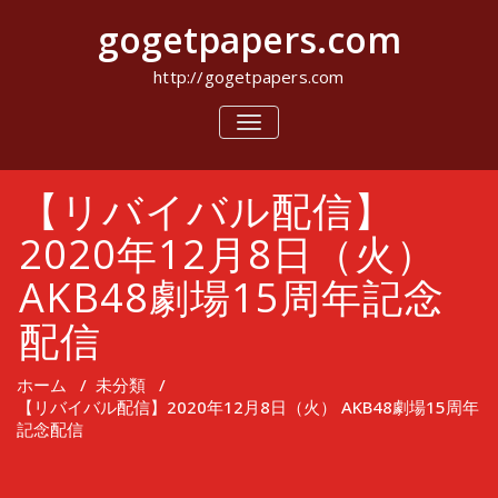
コ
gogetpapers.com
ン
テ
ン
http://gogetpapers.com
ツ
へ
ナ
ビ
ス
ゲ
キ
ー
ッ
【リバイバル配信】
シ
プ
ョ
ン
2020年12月8日（火）
を
切
AKB48劇場15周年記念
り
替
配信
え
ホーム
/
未分類
/
【リバイバル配信】2020年12月8日（火） AKB48劇場15周年
記念配信