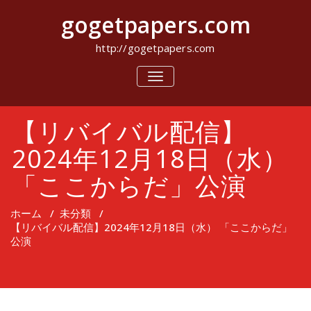
コ
gogetpapers.com
ン
テ
ン
http://gogetpapers.com
ツ
へ
ナ
ビ
ス
ゲ
キ
ー
ッ
【リバイバル配信】
シ
プ
ョ
ン
2024年12月18日（水）
を
切
「ここからだ」公演
り
替
え
ホーム
/
未分類
/
【リバイバル配信】2024年12月18日（水） 「ここからだ」
公演