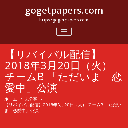
コ
gogetpapers.com
ン
テ
ン
http://gogetpapers.com
ツ
へ
ナ
ビ
ス
ゲ
キ
ー
ッ
【リバイバル配信】
シ
プ
ョ
ン
2018年3月20日（火）
を
切
チームB 「ただいま 恋
り
替
愛中」公演
え
ホーム
/
未分類
/
【リバイバル配信】2018年3月20日（火） チームB 「ただい
ま 恋愛中」公演