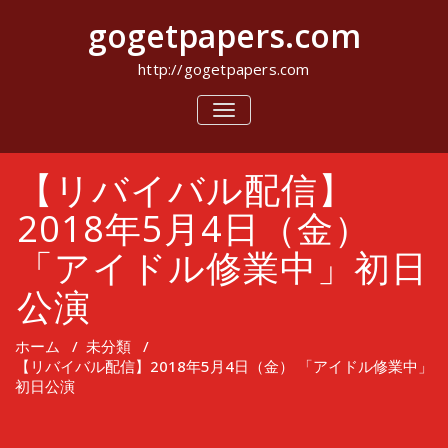
コ
gogetpapers.com
ン
テ
ン
http://gogetpapers.com
ツ
へ
ナ
ビ
ス
ゲ
キ
ー
ッ
【リバイバル配信】
シ
プ
ョ
ン
2018年5月4日（金）
を
切
「アイドル修業中」初日
り
替
公演
え
ホーム
/
未分類
/
【リバイバル配信】2018年5月4日（金） 「アイドル修業中」
初日公演